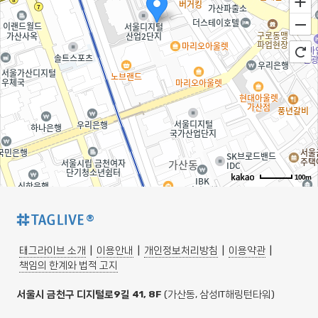
100m
®
태그라이브 소개
|
이용안내
|
개인정보처리방침
|
이용약관
|
책임의 한계와 법적 고지
서울시 금천구 디지털로9길 41, 8F
(가산동, 삼성IT해링턴타워)