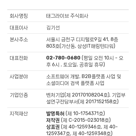
회사명칭
태그라이브 주식회사
대표이사
김기선
본사주소
서울시 금천구 디지털로9길 41, 8층
803호(가산동, 삼성IT해링턴타워)
대표전화
02-780-0680
(평일 오전 10시 - 오
후 6시 , 토요일, 공휴일 휴무)
사업분야
소프트웨어 개발, B2B플랫폼 사업 및
소셜미디어 검색 플랫폼 사업
기업인증
벤처기업(제 20170108204호), 기업부
설연구전담부서(제 2017152158호)
지적재산
발명특허
(제 10-1754371호)
저작권
(제 C-2015-023018호)
상표권
(제 40-1259346호, 제 40-
1259347호, 제 40-1259348호)