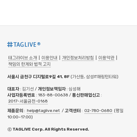
®
태그라이브 소개
|
이용안내
|
개인정보처리방침
|
이용약관
|
책임의 한계와 법적 고지
서울시 금천구 디지털로9길 41, 8F
(가산동, 삼성IT해링턴타워)
대표자
: 김기선 /
개인정보책임자
: 심성해
사업자등록번호
: 183-88-00638 /
통신판매업신고
:
2017-서울금천-0168
제품문의
:
help@taglive.net
/
고객센터
:
02-780-0680
(평일
10:00~17:00)
ⓒ TAGLIVE Corp. All Rights Reserved.